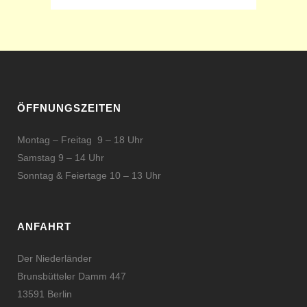
ÖFFNUNGSZEITEN
Montag – Freitag 9 – 18 Uhr
Samstag 9 – 14 Uhr
Sonntag & Feiertage 10 – 13 Uhr
ANFAHRT
Der Niederländer
Brunsbütteler Damm 447
13591 Berlin