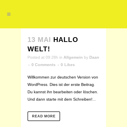
13 MAI
HALLO
WELT!
Posted at 09:28h
in
Allgemein
by
Daan
0 Comments
0
Likes
Willkommen zur deutschen Version von
WordPress. Dies ist der erste Beitrag.
Du kannst ihn bearbeiten oder löschen.
Und dann starte mit dem Schreiben!...
READ MORE